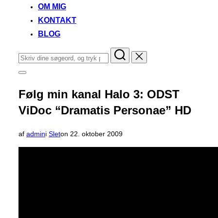
OM MIG
KONTAKT
BLOG
Søg
efter:
Slå
navigation
i
Følg min kanal Halo 3: ODST
sidekolonne
til/fra
ViDoc “Dramatis Personae” HD
Udgivet
af
admin
i
Slet
on
22. oktober 2009
d.