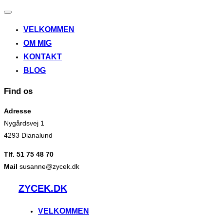
Slå
navigation
VELKOMMEN
til/fra
OM MIG
KONTAKT
BLOG
Find os
Adresse
Nygårdsvej 1
4293 Dianalund
Tlf. 51 75 48 70
Mail
susanne@zycek.dk
Videre
ZYCEK.DK
til
indhold
VELKOMMEN