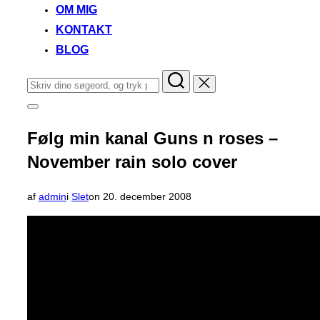
OM MIG
KONTAKT
BLOG
Søg
efter:
Slå
navigation
i
Følg min kanal Guns n roses –
sidekolonne
til/fra
November rain solo cover
Udgivet
af
admin
i
Slet
on
20. december 2008
d.