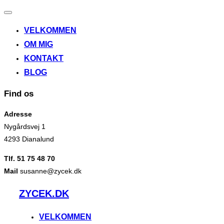
Slå
navigation
VELKOMMEN
til/fra
OM MIG
KONTAKT
BLOG
Find os
Adresse
Nygårdsvej 1
4293 Dianalund
Tlf. 51 75 48 70
Mail
susanne@zycek.dk
Videre
ZYCEK.DK
til
indhold
VELKOMMEN