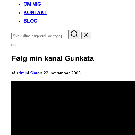
OM MIG
KONTAKT
BLOG
Søg
efter:
Slå
navigation
i
Følg min kanal Gunkata
sidekolonne
til/fra
Udgivet
af
admin
i
Slet
on
22. november 2005
d.