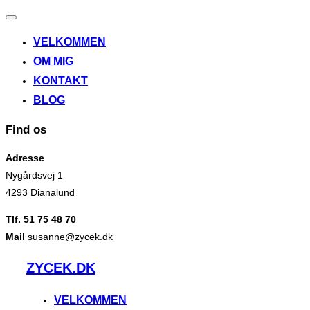
Slå
navigation
VELKOMMEN
til/fra
OM MIG
KONTAKT
BLOG
Find os
Adresse
Nygårdsvej 1
4293 Dianalund
Tlf. 51 75 48 70
Mail
susanne@zycek.dk
Videre
ZYCEK.DK
til
indhold
VELKOMMEN