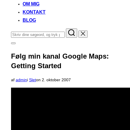
OM MIG
KONTAKT
BLOG
Søg
efter:
Slå
navigation
i
Følg min kanal Google Maps:
sidekolonne
til/fra
Getting Started
Udgivet
af
admin
i
Slet
on
2. oktober 2007
d.