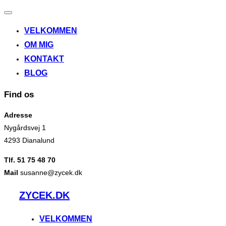
Slå
navigation
VELKOMMEN
til/fra
OM MIG
KONTAKT
BLOG
Find os
Adresse
Nygårdsvej 1
4293 Dianalund
Tlf. 51 75 48 70
Mail
susanne@zycek.dk
Videre
ZYCEK.DK
til
indhold
VELKOMMEN