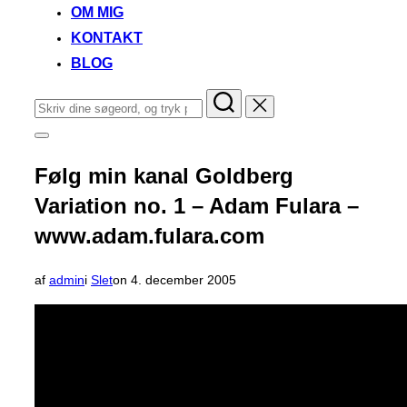
OM MIG
KONTAKT
BLOG
Søg
efter:
Slå
navigation
i
Følg min kanal Goldberg
sidekolonne
til/fra
Variation no. 1 – Adam Fulara –
www.adam.fulara.com
Udgivet
af
admin
i
Slet
on
4. december 2005
d.