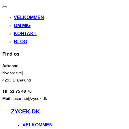
Slå
navigation
VELKOMMEN
til/fra
OM MIG
KONTAKT
BLOG
Find os
Adresse
Nygårdsvej 1
4293 Dianalund
Tlf. 51 75 48 70
Mail
susanne@zycek.dk
Videre
ZYCEK.DK
til
indhold
VELKOMMEN