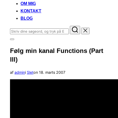
OM MIG
KONTAKT
BLOG
Søg
efter:
Slå
navigation
Følg min kanal Functions (Part
i
sidekolonne
III)
til/fra
Udgivet
af
admin
i
Slet
on
18. marts 2007
d.