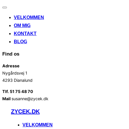
Slå
navigation
VELKOMMEN
til/fra
OM MIG
KONTAKT
BLOG
Find os
Adresse
Nygårdsvej 1
4293 Dianalund
Tlf. 51 75 48 70
Mail
susanne@zycek.dk
Videre
ZYCEK.DK
til
indhold
VELKOMMEN