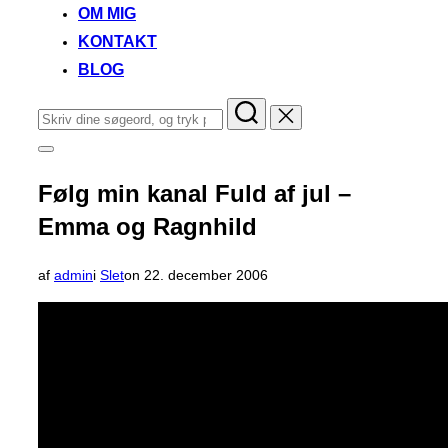
OM MIG
KONTAKT
BLOG
Søg
efter:
Slå
navigation
i
Følg min kanal Fuld af jul –
sidekolonne
til/fra
Emma og Ragnhild
Udgivet
af
admin
i
Slet
on
22. december 2006
d.