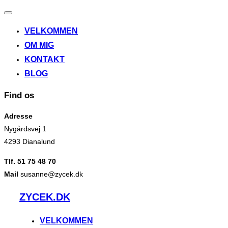
Slå
navigation
VELKOMMEN
til/fra
OM MIG
KONTAKT
BLOG
Find os
Adresse
Nygårdsvej 1
4293 Dianalund
Tlf. 51 75 48 70
Mail
susanne@zycek.dk
Videre
ZYCEK.DK
til
indhold
VELKOMMEN