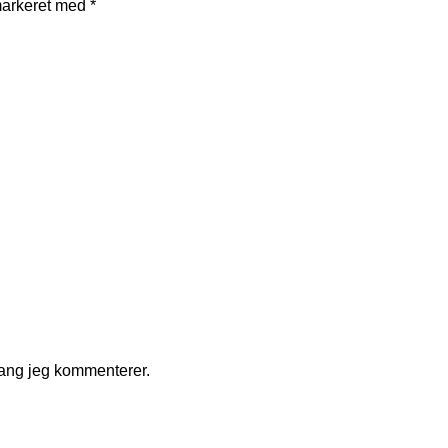
markeret med
*
gang jeg kommenterer.