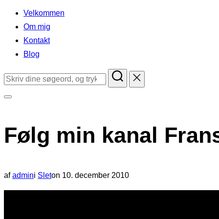
indhold
Velkommen
Om mig
Kontakt
Blog
Søg
efter:
Slå
navigation
Følg min kanal Frans
i
sidekolonne
til/fra
Udgivet
af
admin
i
Slet
on
10. december 2010
d.