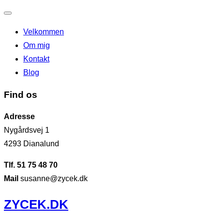
Slå
Velkommen
navigation
Om mig
til/fra
Kontakt
Blog
Find os
Adresse
Nygårdsvej 1
4293 Dianalund
Tlf. 51 75 48 70
Mail
susanne@zycek.dk
Videre
ZYCEK.DK
til