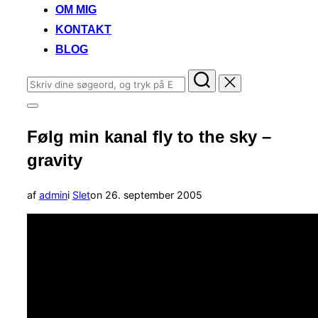
OM MIG
KONTAKT
BLOG
Søg
efter:
Slå
navigation
Følg min kanal fly to the sky –
i
sidekolonne
gravity
til/fra
Udgivet
af
admin
i
Slet
on
26. september 2005
d.