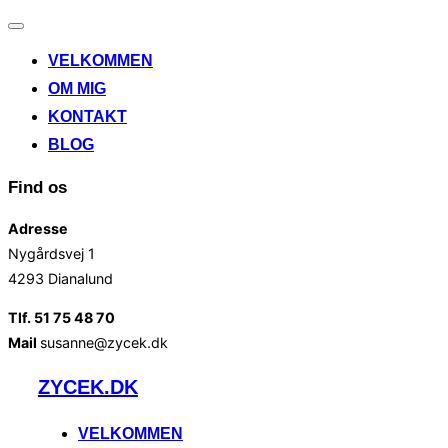
Slå
navigation
VELKOMMEN
til/fra
OM MIG
KONTAKT
BLOG
Find os
Adresse
Nygårdsvej 1
4293 Dianalund
Tlf. 51 75 48 70
Mail
susanne@zycek.dk
Videre
ZYCEK.DK
til
indhold
VELKOMMEN