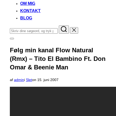
OM MIG
KONTAKT
BLOG
Søg
efter:
Slå
navigation
i
Følg min kanal Flow Natural
sidekolonne
til/fra
(Rmx) – Tito El Bambino Ft. Don
Omar & Beenie Man
Udgivet
af
admin
i
Slet
on
15. juni 2007
d.