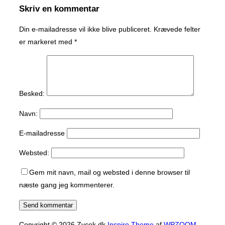
Skriv en kommentar
Din e-mailadresse vil ikke blive publiceret.
Krævede felter
er markeret med
*
Besked:
Navn:
E-mailadresse
Websted:
Gem mit navn, mail og websted i denne browser til
næste gang jeg kommenterer.
Copyright © 2026 Zycek.dk
Inspiro Theme
af
WPZOOM