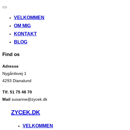
Slå
navigation
VELKOMMEN
til/fra
OM MIG
KONTAKT
BLOG
Find os
Adresse
Nygårdsvej 1
4293 Dianalund
Tlf. 51 75 48 70
Mail
susanne@zycek.dk
Videre
ZYCEK.DK
til
indhold
VELKOMMEN