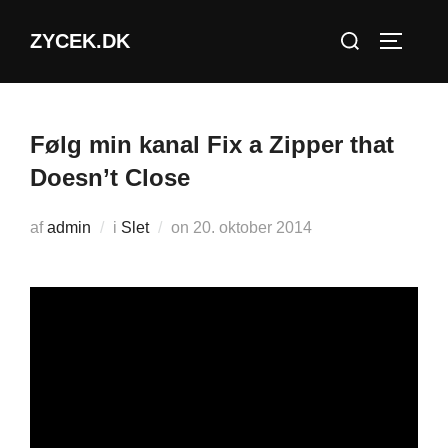
Videre
Søg
ZYCEK.DK
til
SLÅ NA
efter:
indhold
Følg min kanal Fix a Zipper that
Doesn’t Close
Udgivet
af
admin
i
Slet
on
20. oktober 2014
d.