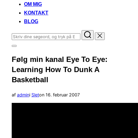
OM MIG
KONTAKT
BLOG
Søg
efter:
Slå
navigation
Følg min kanal Eye To Eye:
i
sidekolonne
Learning How To Dunk A
til/fra
Basketball
Udgivet
af
admin
i
Slet
on
16. februar 2007
d.