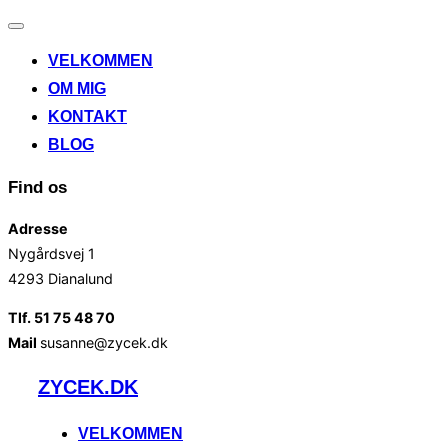
Slå
navigation
VELKOMMEN
til/fra
OM MIG
KONTAKT
BLOG
Find os
Adresse
Nygårdsvej 1
4293 Dianalund
Tlf. 51 75 48 70
Mail
susanne@zycek.dk
Videre
ZYCEK.DK
til
indhold
VELKOMMEN