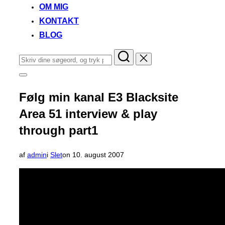
OM MIG
KONTAKT
BLOG
Søg
efter:
Slå
navigation
i
Følg min kanal E3 Blacksite
sidekolonne
til/fra
Area 51 interview & play
through part1
Udgivet
af
admin
i
Slet
on
10. august 2007
d.