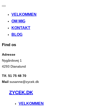
Slå
navigation
VELKOMMEN
til/fra
OM MIG
KONTAKT
BLOG
Find os
Adresse
Nygårdsvej 1
4293 Dianalund
Tlf. 51 75 48 70
Mail
susanne@zycek.dk
Videre
ZYCEK.DK
til
indhold
VELKOMMEN