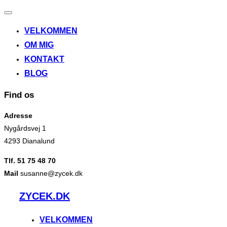
Slå
navigation
VELKOMMEN
til/fra
OM MIG
KONTAKT
BLOG
Find os
Adresse
Nygårdsvej 1
4293 Dianalund
Tlf. 51 75 48 70
Mail
susanne@zycek.dk
Videre
ZYCEK.DK
til
indhold
VELKOMMEN