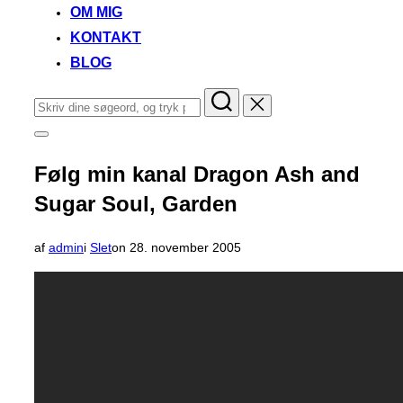
OM MIG
KONTAKT
BLOG
Søg
efter:
Slå
navigation
i
Følg min kanal Dragon Ash and
sidekolonne
til/fra
Sugar Soul, Garden
Udgivet
af
admin
i
Slet
on
28. november 2005
d.