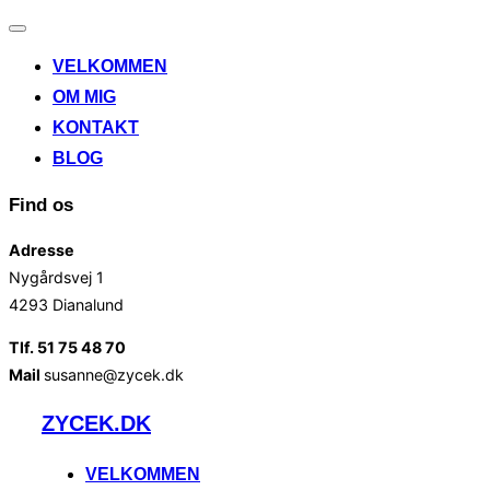
Slå
navigation
VELKOMMEN
til/fra
OM MIG
KONTAKT
BLOG
Find os
Adresse
Nygårdsvej 1
4293 Dianalund
Tlf. 51 75 48 70
Mail
susanne@zycek.dk
Videre
ZYCEK.DK
til
indhold
VELKOMMEN