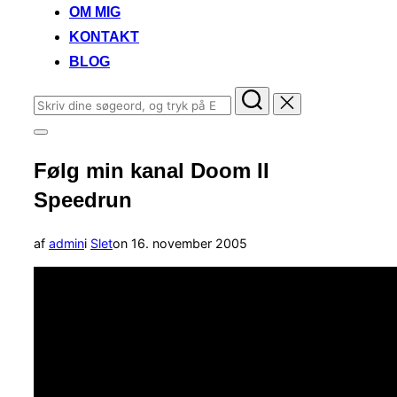
OM MIG
KONTAKT
BLOG
Søg
efter:
Slå
navigation
Følg min kanal Doom II
i
sidekolonne
Speedrun
til/fra
Udgivet
af
admin
i
Slet
on
16. november 2005
d.