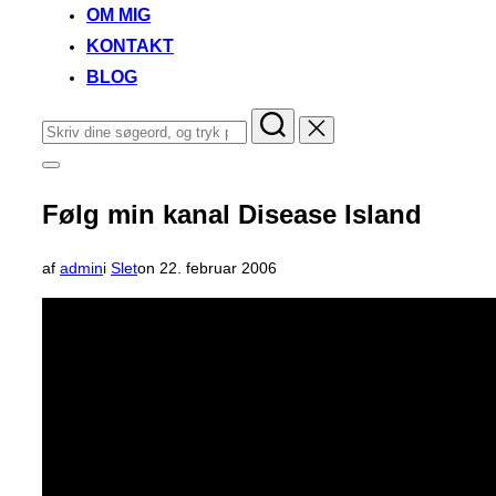
OM MIG
KONTAKT
BLOG
Søg
efter:
Slå
navigation
i
Følg min kanal Disease Island
sidekolonne
til/fra
Udgivet
af
admin
i
Slet
on
22. februar 2006
d.