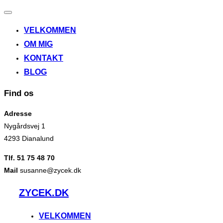
Slå
navigation
VELKOMMEN
til/fra
OM MIG
KONTAKT
BLOG
Find os
Adresse
Nygårdsvej 1
4293 Dianalund
Tlf. 51 75 48 70
Mail
susanne@zycek.dk
Videre
ZYCEK.DK
til
indhold
VELKOMMEN