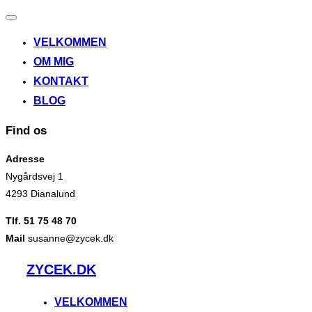
Slå
navigation
VELKOMMEN
til/fra
OM MIG
KONTAKT
BLOG
Find os
Adresse
Nygårdsvej 1
4293 Dianalund
Tlf. 51 75 48 70
Mail
susanne@zycek.dk
Videre
ZYCEK.DK
til
indhold
VELKOMMEN