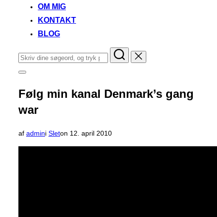
OM MIG
KONTAKT
BLOG
Søg
efter:
Slå
navigation
i
Følg min kanal Denmark’s gang
sidekolonne
til/fra
war
Udgivet
af
admin
i
Slet
on
12. april 2010
d.