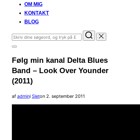
OM MIG
KONTAKT
BLOG
Søg
efter:
Slå
navigation
Følg min kanal Delta Blues
i
sidekolonne
Band – Look Over Younder
til/fra
(2011)
Udgivet
af
admin
i
Slet
on
2. september 2011
d.