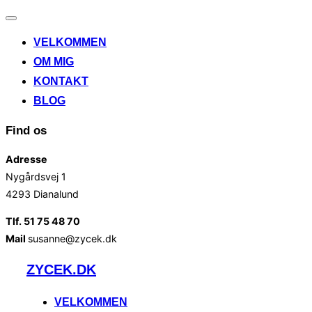
Slå
navigation
VELKOMMEN
til/fra
OM MIG
KONTAKT
BLOG
Find os
Adresse
Nygårdsvej 1
4293 Dianalund
Tlf. 51 75 48 70
Mail
susanne@zycek.dk
Videre
ZYCEK.DK
til
indhold
VELKOMMEN