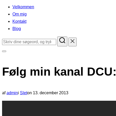
indhold
Velkommen
Om mig
Kontakt
Blog
Søg
efter:
Slå
navigation
Følg min kanal DCU:
i
sidekolonne
til/fra
Udgivet
af
admin
i
Slet
on
13. december 2013
d.