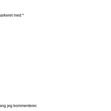
markeret med
*
gang jeg kommenterer.