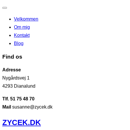
Slå
Velkommen
navigation
Om mig
til/fra
Kontakt
Blog
Find os
Adresse
Nygårdsvej 1
4293 Dianalund
Tlf. 51 75 48 70
Mail
susanne@zycek.dk
Videre
ZYCEK.DK
til