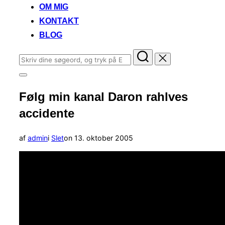
OM MIG
KONTAKT
BLOG
Søg
efter:
Slå
navigation
Følg min kanal Daron rahlves
i
sidekolonne
accidente
til/fra
Udgivet
af
admin
i
Slet
on
13. oktober 2005
d.