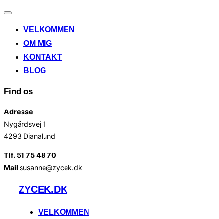
Slå
navigation
VELKOMMEN
til/fra
OM MIG
KONTAKT
BLOG
Find os
Adresse
Nygårdsvej 1
4293 Dianalund
Tlf. 51 75 48 70
Mail
susanne@zycek.dk
Videre
ZYCEK.DK
til
indhold
VELKOMMEN