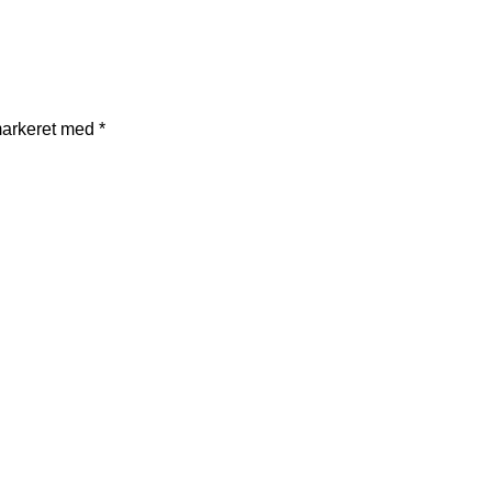
markeret med
*