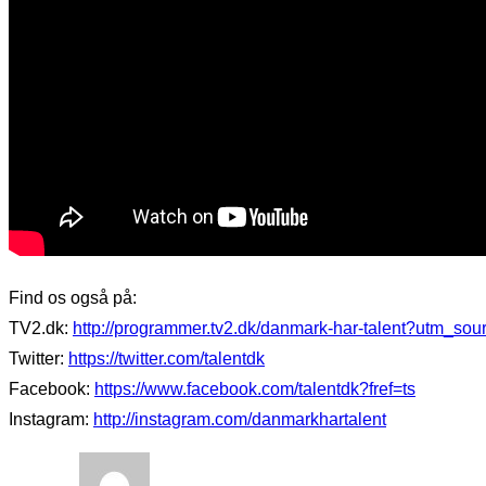
Find os også på:
TV2.dk:
http://programmer.tv2.dk/danmark-har-talent?utm_
Twitter:
https://twitter.com/talentdk
Facebook:
https://www.facebook.com/talentdk?fref=ts
Instagram:
http://instagram.com/danmarkhartalent