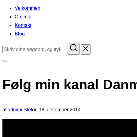
indhold
Velkommen
Om mig
Kontakt
Blog
Søg
efter:
Slå
navigation
Følg min kanal Danma
i
sidekolonne
til/fra
Udgivet
af
admin
i
Slet
on
18. december 2014
d.