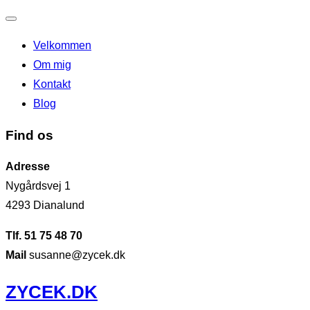
Slå
Velkommen
navigation
Om mig
til/fra
Kontakt
Blog
Find os
Adresse
Nygårdsvej 1
4293 Dianalund
Tlf. 51 75 48 70
Mail
susanne@zycek.dk
Videre
ZYCEK.DK
til