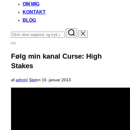
OM MIG
KONTAKT
BLOG
Søg
efter:
Slå
navigation
i
Følg min kanal Curse: High
sidekolonne
til/fra
Stakes
Udgivet
af
admin
i
Slet
on
10. januar 2013
d.