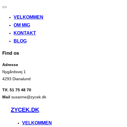
Slå
navigation
VELKOMMEN
til/fra
OM MIG
KONTAKT
BLOG
Find os
Adresse
Nygårdsvej 1
4293 Dianalund
Tlf. 51 75 48 70
Mail
susanne@zycek.dk
Videre
ZYCEK.DK
til
indhold
VELKOMMEN