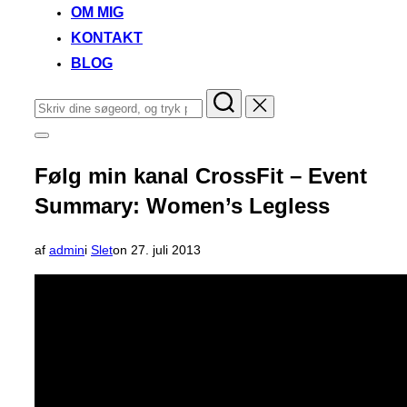
OM MIG
KONTAKT
BLOG
Søg
efter:
Slå
navigation
i
Følg min kanal CrossFit – Event
sidekolonne
til/fra
Summary: Women’s Legless
Udgivet
af
admin
i
Slet
on
27. juli 2013
d.