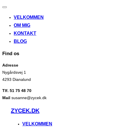
Slå
navigation
VELKOMMEN
til/fra
OM MIG
KONTAKT
BLOG
Find os
Adresse
Nygårdsvej 1
4293 Dianalund
Tlf. 51 75 48 70
Mail
susanne@zycek.dk
Videre
ZYCEK.DK
til
indhold
VELKOMMEN