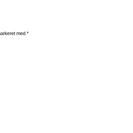
markeret med
*