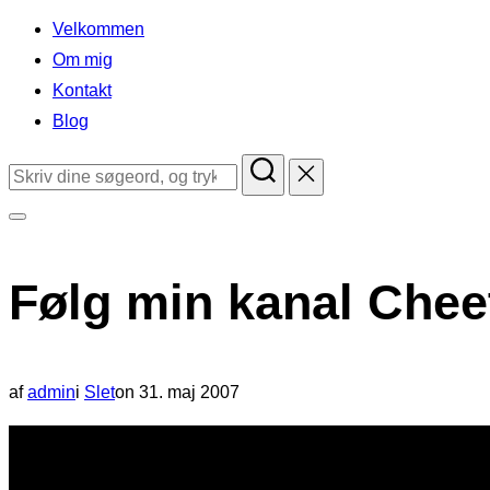
indhold
Velkommen
Om mig
Kontakt
Blog
Søg
efter:
Slå
navigation
Følg min kanal Chee
i
sidekolonne
til/fra
Udgivet
af
admin
i
Slet
on
31. maj 2007
d.