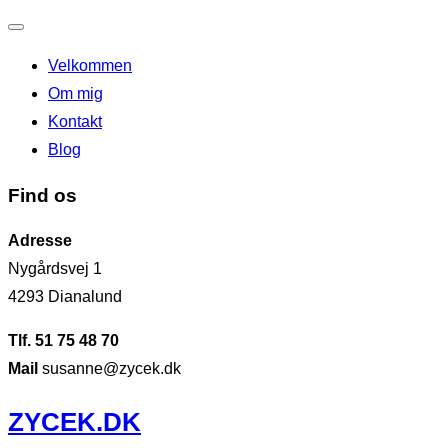
Slå
Velkommen
navigation
Om mig
til/fra
Kontakt
Blog
Find os
Adresse
Nygårdsvej 1
4293 Dianalund
Tlf. 51 75 48 70
Mail
susanne@zycek.dk
Videre
ZYCEK.DK
til