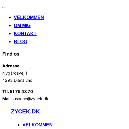
Slå
navigation
VELKOMMEN
til/fra
OM MIG
KONTAKT
BLOG
Find os
Adresse
Nygårdsvej 1
4293 Dianalund
Tlf. 51 75 48 70
Mail
susanne@zycek.dk
Videre
ZYCEK.DK
til
indhold
VELKOMMEN