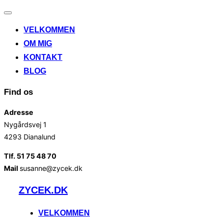
Slå
navigation
VELKOMMEN
til/fra
OM MIG
KONTAKT
BLOG
Find os
Adresse
Nygårdsvej 1
4293 Dianalund
Tlf. 51 75 48 70
Mail
susanne@zycek.dk
Videre
ZYCEK.DK
til
indhold
VELKOMMEN