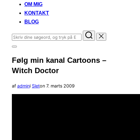
OM MIG
KONTAKT
BLOG
Søg
efter:
Slå
navigation
Følg min kanal Cartoons –
i
sidekolonne
Witch Doctor
til/fra
Udgivet
af
admin
i
Slet
on
7. marts 2009
d.