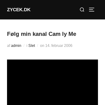
Videre
Søg
ZYCEK.DK
til
SLÅ NA
efter:
indhold
Følg min kanal Cam ly Me
Udgivet
af
admin
i
Slet
on
14. februar 2006
d.