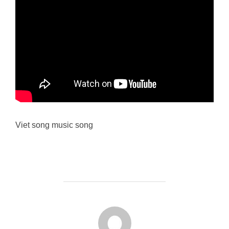
Viet song music song
FORFATTER