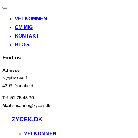
Slå
navigation
VELKOMMEN
til/fra
OM MIG
KONTAKT
BLOG
Find os
Adresse
Nygårdsvej 1
4293 Dianalund
Tlf. 51 75 48 70
Mail
susanne@zycek.dk
Videre
ZYCEK.DK
til
indhold
VELKOMMEN