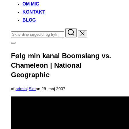
OM MIG
KONTAKT
BLOG
Søg
efter:
Slå
navigation
i
Følg min kanal Boomslang vs.
sidekolonne
til/fra
Chameleon | National
Geographic
Udgivet
af
admin
i
Slet
on
29. maj 2007
d.