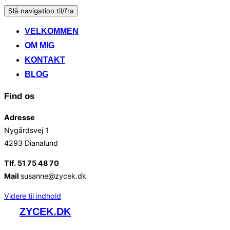
Slå navigation til/fra
VELKOMMEN
OM MIG
KONTAKT
BLOG
Find os
Adresse
Nygårdsvej 1
4293 Dianalund
Tlf. 51 75 48 70
Mail
susanne@zycek.dk
Videre til indhold
ZYCEK.DK