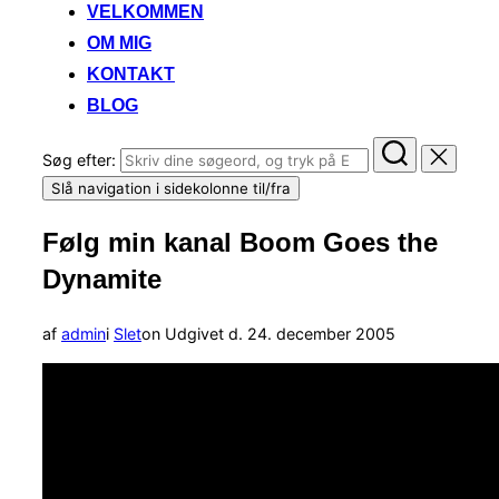
VELKOMMEN
OM MIG
KONTAKT
BLOG
Søg efter:
Slå navigation i sidekolonne til/fra
Følg min kanal Boom Goes the
Dynamite
af
admin
i
Slet
on
Udgivet d.
24. december 2005