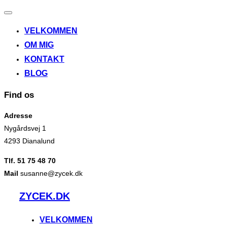
Slå
navigation
VELKOMMEN
til/fra
OM MIG
KONTAKT
BLOG
Find os
Adresse
Nygårdsvej 1
4293 Dianalund
Tlf. 51 75 48 70
Mail
susanne@zycek.dk
Videre
ZYCEK.DK
til
indhold
VELKOMMEN