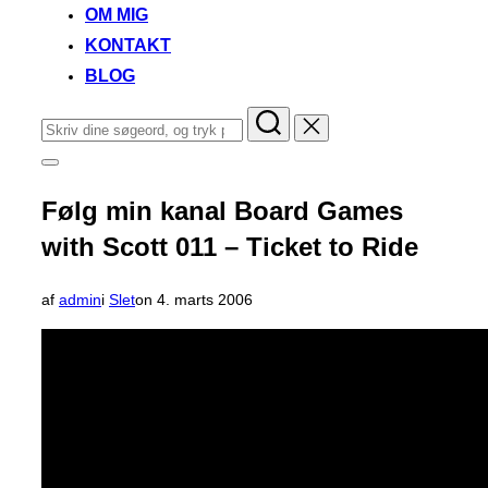
OM MIG
KONTAKT
BLOG
Søg
efter:
Slå
navigation
i
Følg min kanal Board Games
sidekolonne
til/fra
with Scott 011 – Ticket to Ride
Udgivet
af
admin
i
Slet
on
4. marts 2006
d.