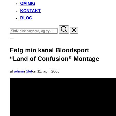
OM MIG
KONTAKT
BLOG
Søg
efter:
Slå
navigation
i
Følg min kanal Bloodsport
sidekolonne
til/fra
“Land of Confusion” Montage
Udgivet
af
admin
i
Slet
on
11. april 2006
d.