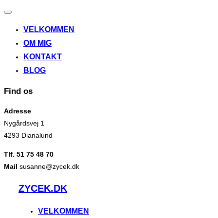
Slå
navigation
VELKOMMEN
til/fra
OM MIG
KONTAKT
BLOG
Find os
Adresse
Nygårdsvej 1
4293 Dianalund
Tlf. 51 75 48 70
Mail
susanne@zycek.dk
Videre
ZYCEK.DK
til
indhold
VELKOMMEN