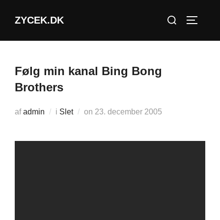
Videre
Søg
ZYCEK.DK
til
SLÅ NA
efter:
indhold
Følg min kanal Bing Bong
Brothers
Udgivet
af
admin
i
Slet
on
23. december 2005
d.