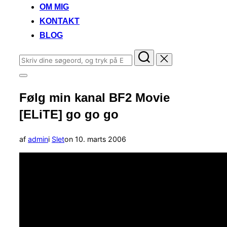
OM MIG
KONTAKT
BLOG
Søg
efter:
Slå
navigation
Følg min kanal BF2 Movie
i
sidekolonne
[ELiTE] go go go
til/fra
Udgivet
af
admin
i
Slet
on
10. marts 2006
d.