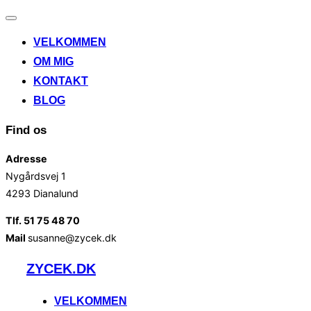
Slå
navigation
VELKOMMEN
til/fra
OM MIG
KONTAKT
BLOG
Find os
Adresse
Nygårdsvej 1
4293 Dianalund
Tlf. 51 75 48 70
Mail
susanne@zycek.dk
Videre
ZYCEK.DK
til
indhold
VELKOMMEN