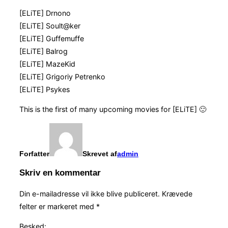
[ELiTE] Drnono
[ELiTE] Soult@ker
[ELiTE] Guffemuffe
[ELiTE] Balrog
[ELiTE] MazeKid
[ELiTE] Grigoriy Petrenko
[ELiTE] Psykes
This is the first of many upcoming movies for [ELiTE] 🙂
Forfatter
Skrevet af
admin
Skriv en kommentar
Din e-mailadresse vil ikke blive publiceret.
Krævede
felter er markeret med
*
Besked: