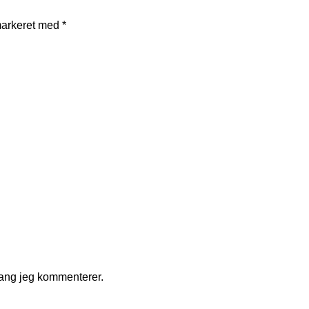
markeret med
*
gang jeg kommenterer.