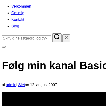
indhold
Velkommen
Om mig
Kontakt
Blog
Søg
efter:
Slå
navigation
Følg min kanal Basi
i
sidekolonne
til/fra
Udgivet
af
admin
i
Slet
on
12. august 2007
d.