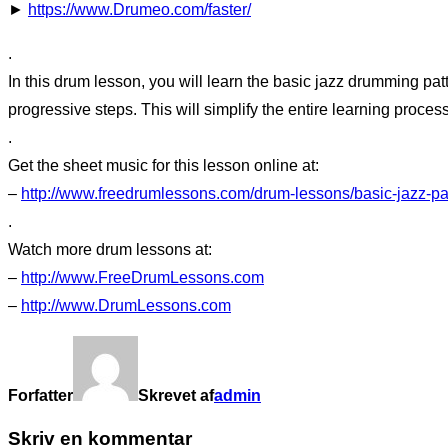
►
https://www.Drumeo.com/faster/
.
In this drum lesson, you will learn the basic jazz drumming patt
progressive steps. This will simplify the entire learning proces
.
Get the sheet music for this lesson online at:
–
http://www.freedrumlessons.com/drum-lessons/basic-jazz-pa
.
Watch more drum lessons at:
–
http://www.FreeDrumLessons.com
–
http://www.DrumLessons.com
Forfatter
Skrevet af
admin
Skriv en kommentar