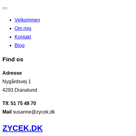
Slå
Velkommen
navigation
Om mig
til/fra
Kontakt
Blog
Find os
Adresse
Nygårdsvej 1
4293 Dianalund
Tlf. 51 75 48 70
Mail
susanne@zycek.dk
Videre
ZYCEK.DK
til