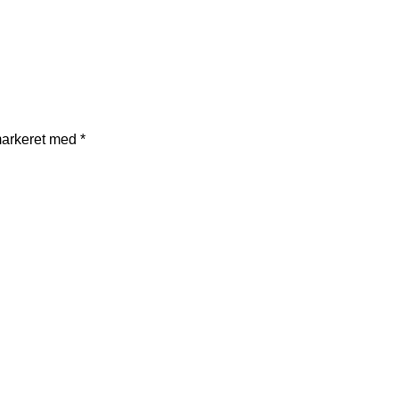
markeret med
*