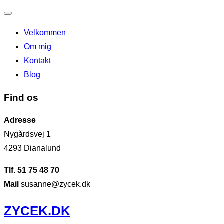
Slå
Velkommen
navigation
Om mig
til/fra
Kontakt
Blog
Find os
Adresse
Nygårdsvej 1
4293 Dianalund
Tlf. 51 75 48 70
Mail
susanne@zycek.dk
Videre
ZYCEK.DK
til