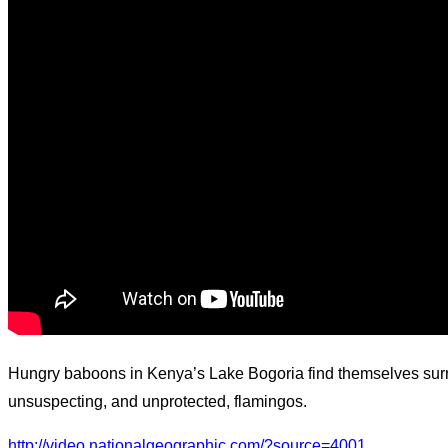
Hungry baboons in Kenya’s Lake Bogoria find themselves su
unsuspecting, and unprotected, flamingos.
http://video.nationalgeographic.com/?source=4001