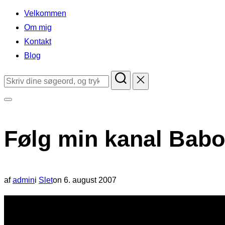
indhold
Velkommen
Om mig
Kontakt
Blog
Søg
efter:
Slå
navigation
Følg min kanal Babo
i
sidekolonne
til/fra
Udgivet
af
admin
i
Slet
on
6. august 2007
d.