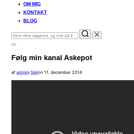
OM MIG
KONTAKT
BLOG
Søg
efter:
Slå
navigation
Følg min kanal Askepot
i
sidekolonne
til/fra
Udgivet
af
admin
i
Slet
on
11. december 2014
d.