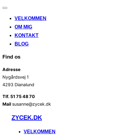
Slå
navigation
VELKOMMEN
til/fra
OM MIG
KONTAKT
BLOG
Find os
Adresse
Nygårdsvej 1
4293 Dianalund
Tlf. 51 75 48 70
Mail
susanne@zycek.dk
Videre
ZYCEK.DK
til
indhold
VELKOMMEN