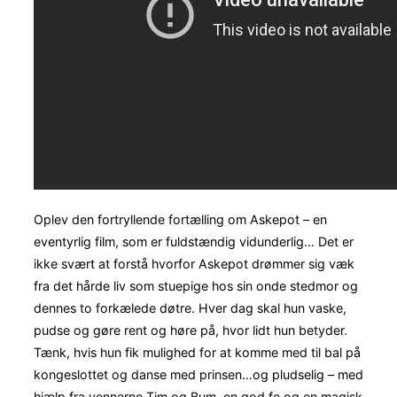
Oplev den fortryllende fortælling om Askepot – en
eventyrlig film, som er fuldstændig vidunderlig… Det er
ikke svært at forstå hvorfor Askepot drømmer sig væk
fra det hårde liv som stuepige hos sin onde stedmor og
dennes to forkælede døtre. Hver dag skal hun vaske,
pudse og gøre rent og høre på, hvor lidt hun betyder.
Tænk, hvis hun fik mulighed for at komme med til bal på
kongeslottet og danse med prinsen…og pludselig – med
hjælp fra vennerne Tim og Bum, en god fe og en magisk