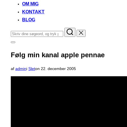
OM MIG
KONTAKT
BLOG
Søg
efter:
Slå
navigation
i
Følg min kanal apple pennae
sidekolonne
til/fra
Udgivet
af
admin
i
Slet
on
22. december 2005
d.