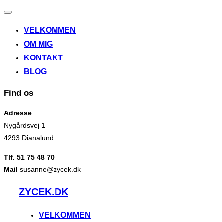
Slå
navigation
VELKOMMEN
til/fra
OM MIG
KONTAKT
BLOG
Find os
Adresse
Nygårdsvej 1
4293 Dianalund
Tlf. 51 75 48 70
Mail
susanne@zycek.dk
Videre
ZYCEK.DK
til
indhold
VELKOMMEN