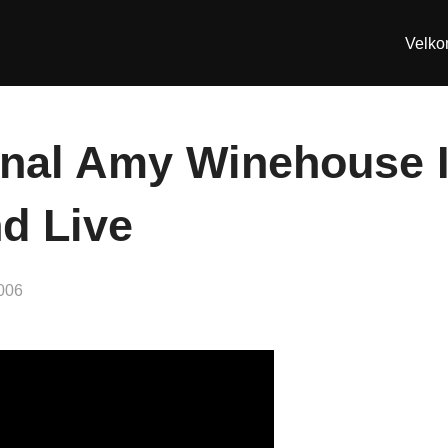
Velk
anal Amy Winehouse 
nd Live
2006