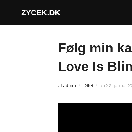
Videre
ZYCEK.DK
til
indhold
Følg min k
Love Is Bli
Udgivet
af
admin
i
Slet
on
22. januar 
d.