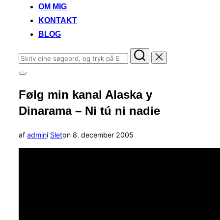
OM MIG
KONTAKT
BLOG
Søg
efter:
Slå
navigation
Følg min kanal Alaska y
i
sidekolonne
Dinarama – Ni tú ni nadie
til/fra
Udgivet
af
admin
i
Slet
on
8. december 2005
d.