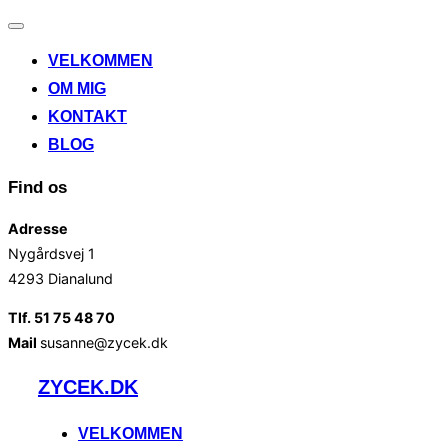
Slå
navigation
VELKOMMEN
til/fra
OM MIG
KONTAKT
BLOG
Find os
Adresse
Nygårdsvej 1
4293 Dianalund
Tlf. 51 75 48 70
Mail
susanne@zycek.dk
Videre
ZYCEK.DK
til
indhold
VELKOMMEN