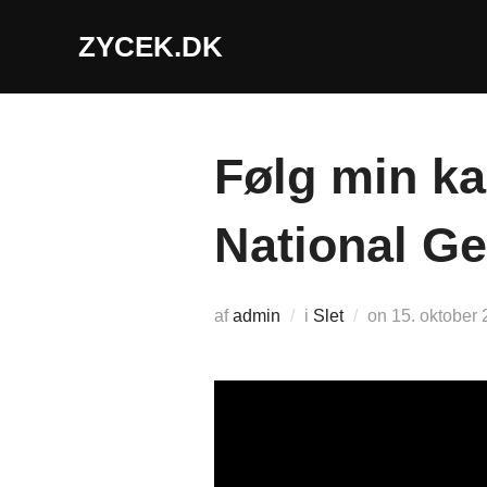
Videre
ZYCEK.DK
til
indhold
Følg min ka
National G
Udgivet
af
admin
i
Slet
on
15. oktober
d.