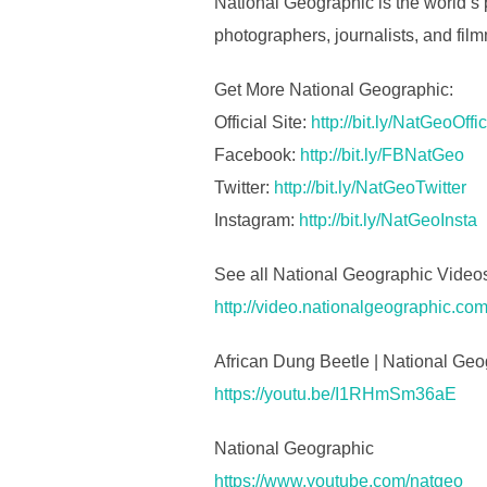
National Geographic is the world’s 
photographers, journalists, and film
Get More National Geographic:
Official Site:
http://bit.ly/NatGeoOffic
Facebook:
http://bit.ly/FBNatGeo
Twitter:
http://bit.ly/NatGeoTwitter
Instagram:
http://bit.ly/NatGeoInsta
See all National Geographic Video
http://video.nationalgeographic.c
African Dung Beetle | National Geo
https://youtu.be/I1RHmSm36aE
National Geographic
https://www.youtube.com/natgeo