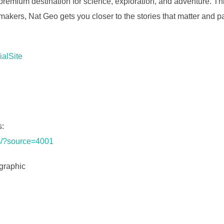
premium destination for science, exploration, and adventure. Thr
makers, Nat Geo gets you closer to the stories that matter and p
ialSite
s:
om/?source=4001
graphic