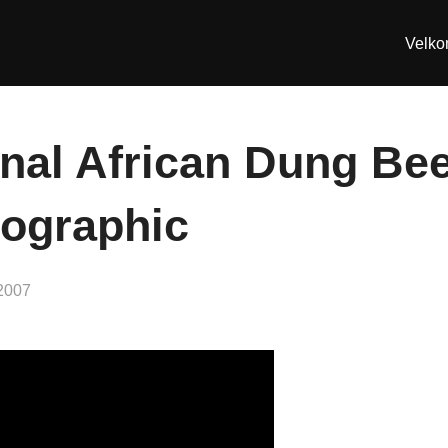
Velk
nal African Dung Beet
eographic
 2007