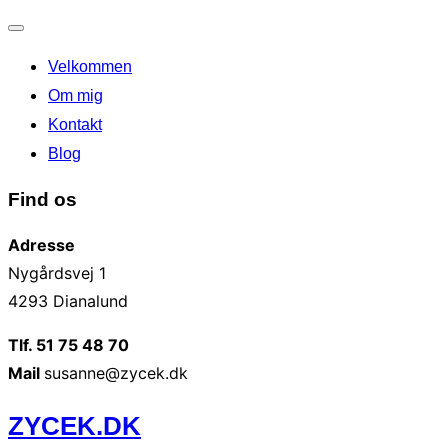
Slå
Velkommen
navigation
til/fra
Om mig
Kontakt
Blog
Find os
Adresse
Nygårdsvej 1
4293 Dianalund
Tlf. 51 75 48 70
Mail
susanne@zycek.dk
Videre
ZYCEK.DK
til