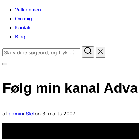
indhold
Velkommen
Om mig
Kontakt
Blog
Søg
efter:
Slå
navigation
Følg min kanal Adva
i
sidekolonne
til/fra
Udgivet
af
admin
i
Slet
on
3. marts 2007
d.