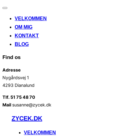
Slå
navigation
VELKOMMEN
til/fra
OM MIG
KONTAKT
BLOG
Find os
Adresse
Nygårdsvej 1
4293 Dianalund
Tlf. 51 75 48 70
Mail
susanne@zycek.dk
Videre
ZYCEK.DK
til
indhold
VELKOMMEN