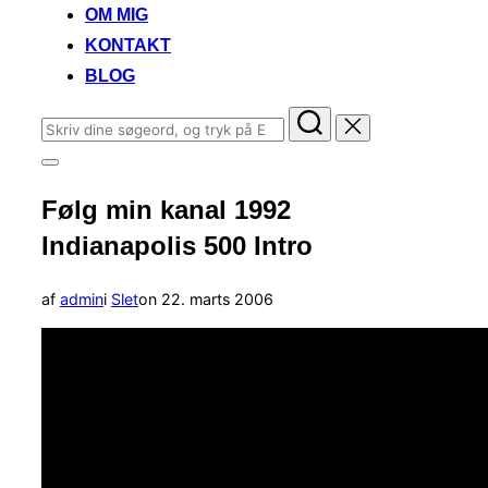
OM MIG
KONTAKT
BLOG
Søg
efter:
Slå
navigation
Følg min kanal 1992
i
sidekolonne
Indianapolis 500 Intro
til/fra
Udgivet
af
admin
i
Slet
on
22. marts 2006
d.