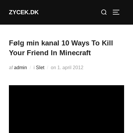
Videre
Søg
ZYCEK.DK
til
SLÅ NA
efter:
indhold
Følg min kanal 10 Ways To Kill
Your Friend In Minecraft
Udgivet
af
admin
i
Slet
on
1. april 2012
d.