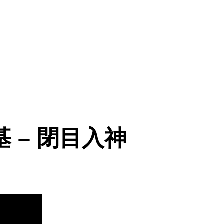
鄭中基 – 閉目入神