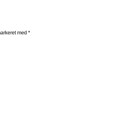
markeret med
*