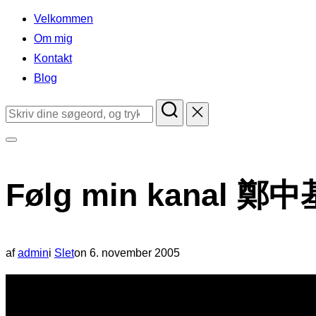
indhold
Velkommen
Om mig
Kontakt
Blog
Søg
efter:
Slå
navigation
Følg min kanal 
i
sidekolonne
til/fra
Udgivet
af
admin
i
Slet
on
6. november 2005
d.