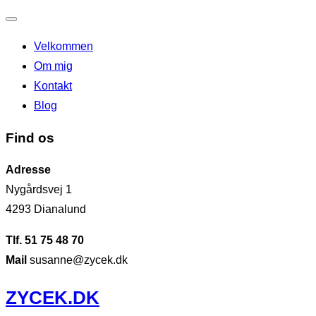
Slå
Velkommen
navigation
Om mig
til/fra
Kontakt
Blog
Find os
Adresse
Nygårdsvej 1
4293 Dianalund
Tlf. 51 75 48 70
Mail
susanne@zycek.dk
Videre
ZYCEK.DK
til