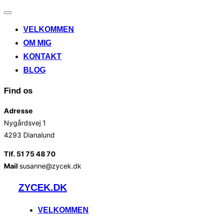
Slå
navigation
VELKOMMEN
til/fra
OM MIG
KONTAKT
BLOG
Find os
Adresse
Nygårdsvej 1
4293 Dianalund
Tlf. 51 75 48 70
Mail
susanne@zycek.dk
Videre
ZYCEK.DK
til
indhold
VELKOMMEN