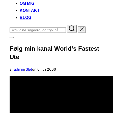
OM MIG
KONTAKT
BLOG
Søg
efter:
Slå
navigation
Følg min kanal World’s Fastest
i
sidekolonne
Ute
til/fra
Udgivet
af
admin
i
Slet
on
6. juli 2006
d.