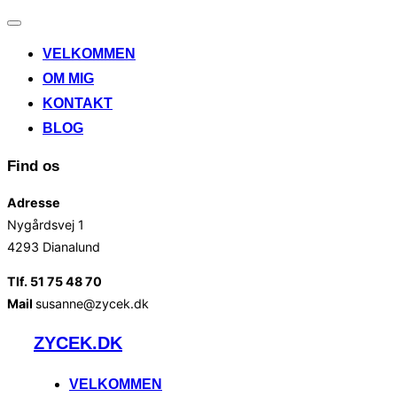
Slå
navigation
VELKOMMEN
til/fra
OM MIG
KONTAKT
BLOG
Find os
Adresse
Nygårdsvej 1
4293 Dianalund
Tlf. 51 75 48 70
Mail
susanne@zycek.dk
Videre
ZYCEK.DK
til
indhold
VELKOMMEN