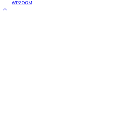
WPZOOM
Scroll
to
top