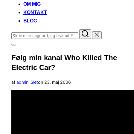
OM MIG
KONTAKT
BLOG
Søg
efter:
Slå
navigation
Følg min kanal Who Killed The
i
sidekolonne
Electric Car?
til/fra
Udgivet
af
admin
i
Slet
on
23. maj 2006
d.