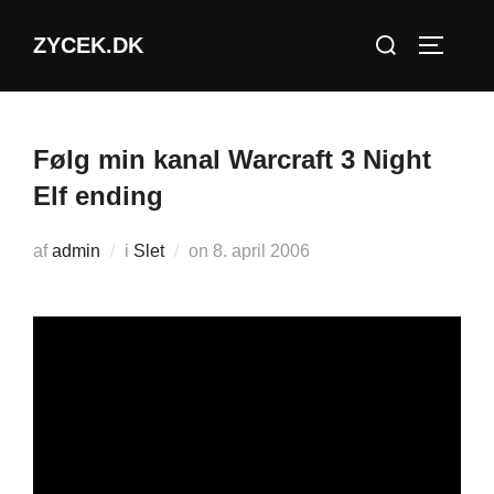
Videre
Søg
ZYCEK.DK
til
SLÅ NA
efter:
indhold
Følg min kanal Warcraft 3 Night
Elf ending
Udgivet
af
admin
i
Slet
on
8. april 2006
d.