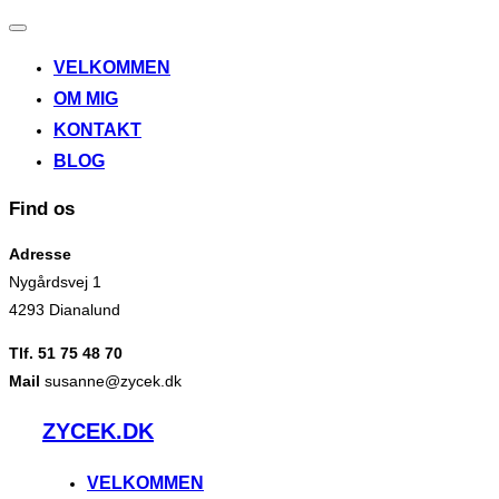
Slå
navigation
VELKOMMEN
til/fra
OM MIG
KONTAKT
BLOG
Find os
Adresse
Nygårdsvej 1
4293 Dianalund
Tlf. 51 75 48 70
Mail
susanne@zycek.dk
Videre
ZYCEK.DK
til
indhold
VELKOMMEN