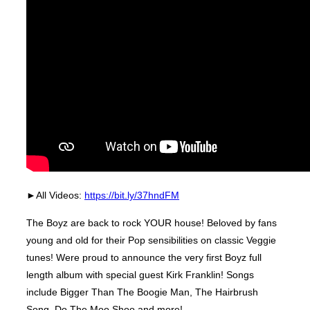
►All Videos:
https://bit.ly/37hndFM
The Boyz are back to rock YOUR house! Beloved by fans
young and old for their Pop sensibilities on classic Veggie
tunes! Were proud to announce the very first Boyz full
length album with special guest Kirk Franklin! Songs
include Bigger Than The Boogie Man, The Hairbrush
Song, Do The Moo Shoo and more!