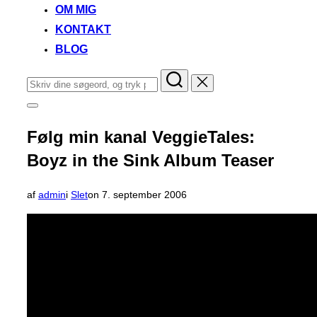
OM MIG
KONTAKT
BLOG
Søg
efter:
Slå
navigation
i
Følg min kanal VeggieTales:
sidekolonne
til/fra
Boyz in the Sink Album Teaser
Udgivet
af
admin
i
Slet
on
7. september 2006
d.