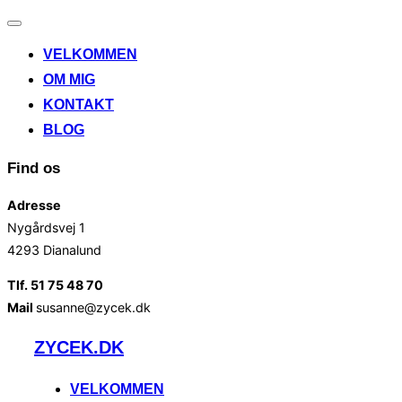
Slå
navigation
VELKOMMEN
til/fra
OM MIG
KONTAKT
BLOG
Find os
Adresse
Nygårdsvej 1
4293 Dianalund
Tlf. 51 75 48 70
Mail
susanne@zycek.dk
Videre
ZYCEK.DK
til
indhold
VELKOMMEN