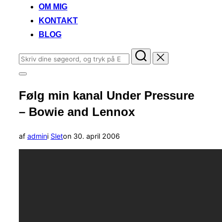
OM MIG
KONTAKT
BLOG
Søg
efter:
Slå
navigation
Følg min kanal Under Pressure
i
sidekolonne
– Bowie and Lennox
til/fra
Udgivet
af
admin
i
Slet
on
30. april 2006
d.