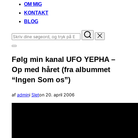
OM MIG
KONTAKT
BLOG
Søg
efter:
Slå
navigation
Følg min kanal UFO YEPHA –
i
sidekolonne
Op med håret (fra albummet
til/fra
“Ingen Som os”)
Udgivet
af
admin
i
Slet
on
20. april 2006
d.