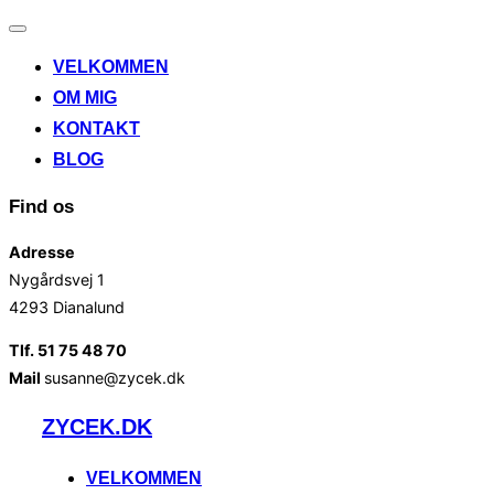
Slå
navigation
VELKOMMEN
til/fra
OM MIG
KONTAKT
BLOG
Find os
Adresse
Nygårdsvej 1
4293 Dianalund
Tlf. 51 75 48 70
Mail
susanne@zycek.dk
Videre
ZYCEK.DK
til
indhold
VELKOMMEN